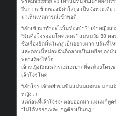
พรหมจรรย์วัย 80 เท่านั้นที่นอนเฝ้าห้องบร
รีบกวาดข้าวของมีค่าใส่ถุง เป็นจังหวะเดียวก
มาเห็นเหตุการณ์เข้าพอดี
“เจ้าเข้ามาทำอะไรในห้องข้า?” เจ้าหญิงถา
“มันคือโจรจอมโหดเพคะ” แม่นมวัย 80 ตอบเส
ชื่อเรื่องยึดมั่นในกฏเป็นอย่างมาก ปล้นที่ไหน
และตอนนี้หม่อมฉันก็กลายเป็นเหยื่อของมั
พลางร้องไห้โฮ
เจ้าหญิงนึกสงสารแม่นมมากที่จะต้องโดนข
เจ้าโจรโหด
“เจ้าโจร เจ้าอย่าข่มขืนแม่นมเลยนะ แกแก
หญิงว่า
แต่ก่อนที่เจ้าโจรจะตอบออกมา แม่นมก็พูดขึ
“ไม่ได้หรอกเพคะ กฎต้องเป็นกฎ!”