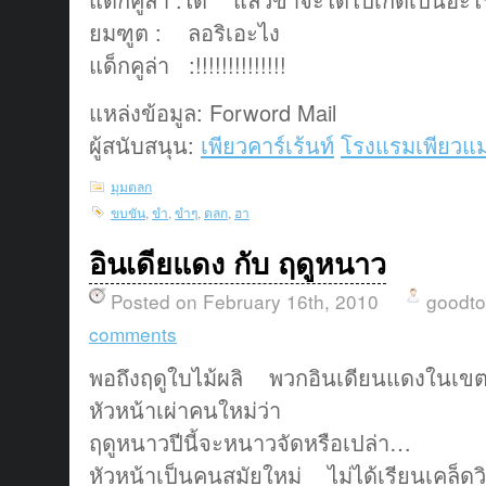
ยมฑูต : ลอริเอะไง
แด็กคูล่า :!!!!!!!!!!!!!!
แหล่งข้อมูล: Forword Mail
ผู้สนับสนุน:
เพียวคาร์เร้นท์
โรงแรมเพียวแม
มุมตลก
ขบขัน
,
ขำ
,
ขำๆ
,
ตลก
,
ฮา
อินเดียแดง กับ ฤดูหนาว
Posted on February 16th, 2010
goodt
comments
พอถึงฤดูใบไม้ผลิ พวกอินเดียนแดงในเขต
หัวหน้าเผ่าคนใหม่ว่า
ฤดูหนาวปีนี้จะหนาวจัดหรือเปล่า…
หัวหน้าเป็นคนสมัยใหม่ ไม่ได้เรียนเคล็