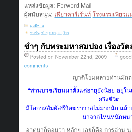
แหล่งข้อมูล: Forword Mail
ผู้สนับสนุน:
เพียวคาร์เร้นท์
โรงแรมเพียวแม
มุมนิทาน
ขบขัน
,
ขำๆ
,
ตลก
,
ฮา
,
โจร
ขำๆ กับพระมหาสมปอง เรื่องวัตถ
Posted on November 22nd, 2009
good
comments
ญาติโยมหลายท่านมักถ
“ท่านบวชเรียนมาตั้งแต่อายุยังน้อย อยู
ครึ่งชีวิต
มีโอกาสสัมผัสชีวิตฆราวาสไม่มากนัก แล้วเอ
มาจากไหนหนักหน
อาตมาก็ตอบว่า หลักๆ เลยก็คือ การอ่าน นอ