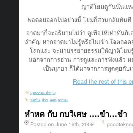
ญาติโยมดูกันนั่นแห
พอตอบออกไปอย่างนี้ โยมก็สวนกลับทันที “
อาตมาก็จะอธิบายไปว่า ดูเพื่อให้เท่าทันกิเ
สำคัญ หากอาตมาไม่รู้หรือไม่เข้า ใจตลอดจ
โลกและ จะมาบรรยายธรรมให้ญาติโยมรู้สึ
นอกจากการอ่าน การดูและการฟังแล้ว หลา
เป็นมุกฮา ก็ได้มาจากการพูดคุยกับ
Read the rest of this e
มุมธรรมะ ทำบุญ
ขบขัน
,
ขำๆ
,
ตลก
,
ธรรมะ
หำหด กับ กบวิเศษ ….ขำ…ขำ
Posted on June 16th, 2009
goodtokno