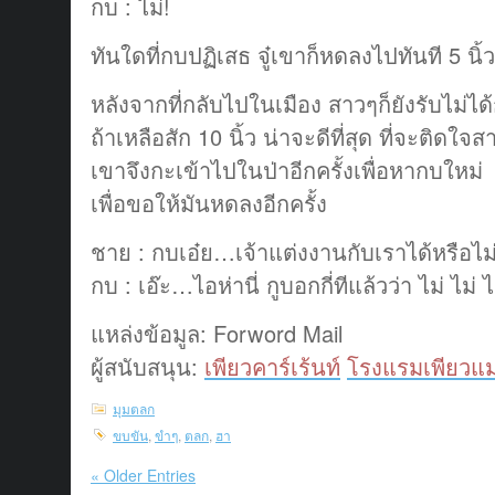
กบ : ไม่!
ทันใดที่กบปฏิเสธ จู๋เขาก็หดลงไปทันที 5 นิ้ว
หลังจากที่กลับไปในเมือง สาวๆก็ยังรับไม่ได้
ถ้าเหลือสัก 10 นิ้ว น่าจะดีที่สุด ที่จะติดใจส
เขาจึงกะเข้าไปในป่าอีกครั้งเพื่อหากบใหม่
เพื่อขอให้มันหดลงอีกครั้ง
ชาย : กบเอ๋ย…เจ้าแต่งงานกับเราได้หรือไม
กบ : เอ๊ะ…ไอห่านี่ กูบอกกี่ทีแล้วว่า ไม่ ไม่ ไม
แหล่งข้อมูล: Forword Mail
ผู้สนับสนุน:
เพียวคาร์เร้นท์
โรงแรมเพียวแม
มุมตลก
ขบขัน
,
ขำๆ
,
ตลก
,
ฮา
« Older Entries