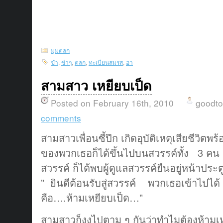
มุมตลก
ขำ
,
ขำๆ
,
ตลก
,
ทะเบียนสมรส
,
ฮา
สามสาว เหยียบเป็ด
Posted on February 16th, 2010
goodt
comments
สามสาวเพื่อนซี้ปึก เกิดอุบัติเหตุเสียชีวิ
ของพวกเธอก็ได้ขึ้นไปบนสวรรค์ทั้ง 3 คน 
สวรรค์ ก็ได้พบผู้ดูแลสวรรค์ยืนอยู่หน้าปร
” ยินดีต้อนรับสู่สวรรค์ พวกเธอเข้าไปได้ แ
คือ….ห้ามเหยียบเป็ด…”
สามสาวก็งงไปตาม ๆ กันว่าทำไมต้องห้ามเห