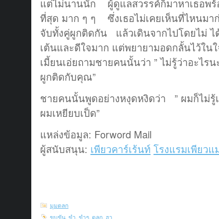
แต่ไม่นานนัก ผู้ดูแลสวรรค์ก็มาหาเธอพร้
ที่สุด มาก ๆ ๆ ซึ่งเธอไม่เคยเห็นที่ไหนมา
จับทั้งคู่ผูกติดกัน แล้วเดินจากไปโดยไม่ 
เต้นและดีใจมาก แต่พยายามอดกลั้นไว้ใน
เมี้ยนเอ่ยถามชายคนนั้นว่า ” ไม่รู้ว่าอะไ
ผูกติดกับคุณ”
ชายคนนั้นพูดอย่างหงุดหงิดว่า ” ผมก็ไม่รู้เหม
ผมเหยียบเป็ด”
แหล่งข้อมูล: Forword Mail
ผู้สนับสนุน:
เพียวคาร์เร้นท์
โรงแรมเพียวแม
มุมตลก
ขบขัน
,
ขำ
,
ขำๆ
,
ตลก
,
ฮา