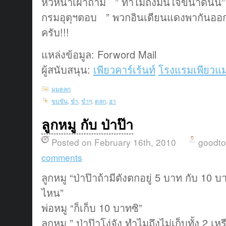
หัวหน้าเผ่าถาม ” ทำไมถึงมั่นใจขนาดนั้น”
กรมอุตุฯตอบ ” พวกอินเดียนแดงพากันออก
ครับ!!!
แหล่งข้อมูล: Forword Mail
ผู้สนับสนุน:
เพียวคาร์เร้นท์
โรงแรมเพียวแม
มุมตลก
ขบขัน
,
ขำ
,
ขำๆ
,
ตลก
,
ฮา
ลูกหมู กับ ป่าป๊า
Posted on February 16th, 2010
goodt
comments
ลูกหมู “ป่าป๊าถ้ามีตังตกอยู่ 5 บาท กับ 10 
ไหน”
พ่อหมู “ก็เก็บ 10 บาทซิ”
ลูกหมู ” ป่าป๊าโง่จัง ทำไมถึงไม่เก็บทั้ง 2 เห