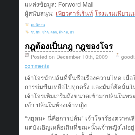
แหล่งข้อมูล: Forword Mail
ผู้สนับสนุน:
เพียวคาร์เร้นท์
โรงแรมเพียวแม
มุมนิทาน
ขบขัน
,
ขำๆ
,
ตลก
,
นิทาน
,
ฮา
กฎต้องเป็นกฎ กฎของโจร
Posted on December 10th, 2009
good
comments
เจ้าโจรนักปล้นที่ขึ้นชื่อเรื่องความโหด เมื่อ
การข่มขืนเหยื่อไปทุกครั้ง และมันก็ยึดมั่น
เจ้าโจรเหิมเกริมถึงขนาดเข้ามาปล้นในพระ
เข้า ปล้นในห้องเจ้าหญิง
“หยุดนะ นี่คือการปล้น” เจ้าโจรร้องตวาดเสี
แต่บังเอิญเหลือเกินที่ขณะนั้นเจ้าหญิงไม่อยู