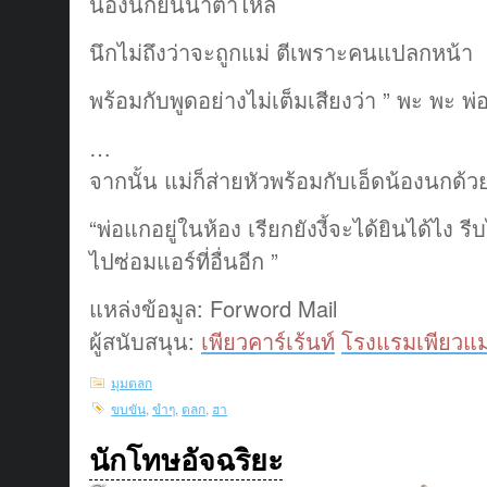
น้องนกยืนนํ้าตาไหล
นึกไม่ถึงว่าจะถูกแม่ ตีเพราะคนแปลกหน้า
พร้อมกับพูดอย่างไม่เต็มเสียงว่า ” พะ พะ พ่อ
…
จากนั้น แม่ก็ส่ายหัวพร้อมกับเอ็ดน้องนกด
“พ่อแกอยู่ในห้อง เรียกยังงี้จะได้ยินได้ไง รี
ไปซ่อมแอร์ที่อื่นอีก ”
แหล่งข้อมูล: Forword Mail
ผู้สนับสนุน:
เพียวคาร์เร้นท์
โรงแรมเพียวแม
มุมตลก
ขบขัน
,
ขำๆ
,
ตลก
,
ฮา
นักโทษอัจฉริยะ