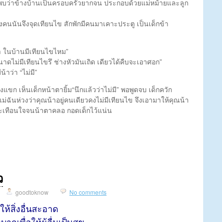
พบว่าข้างบ้านเป็นครอบครัวยากจน ประกอบด้วยแม่หม้ายและลูก
ญิงคนนันจึงจุดเทียนไข สักพักมีคนมาเคาะประตู เป็นเด็กข้า
้า ในบ้านมีเทียนไขไหม”
ดไม่มีเทียนไขรึ ช่างหัวมันเถิด เดียวได้คืบจะเอาศอก”
าว่า “ไม่มี”
ขก เห็นเด็กหน้าตายิ้ม“นึกแล้วว่าไม่มี” พอพูดจบ เด็กควัก
ม่ฉันห่วงว่าคุณน้าอยู่คนเดียวคงไม่มีเทียนไข จึงเอามาให้คุณน้า
กสะเทือนใจจนน้าตาคลอ กอดเด็กไว้แน่น
ว
goodtoknow
No comments
อให้สิ่งอื่นสะอาด