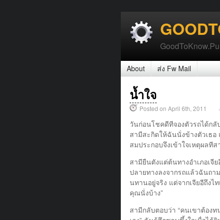
GOODT
GoodToKnow.PureT
About
ส่ง Fw Mail
น้ำใจ
Posted on April 6th, 2011
วันก่อนโชคดีทีจองตัวรถได้กลับไ
สามีสะกิดให้ฉันนั่งข้างตัวเธอ
สมประกอบจึงเข้าใจเหตุผลทีสามี
สามียืนตังแต่ต้นทางอําเภอเจีย
ปลายทางลงจากรถแล้วฉันถามสามี
นทานอยู่จริง แต่จากเจียอีถึงไ
คุณนั่งบ้าง”
สามีกลับตอบว่า “คนเขาต้องท
เอง” ฉันรู้สึกซาบซึ้งใจเมื่อไ