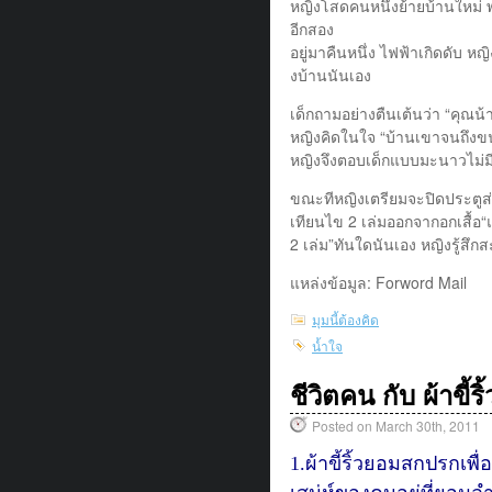
หญิงโสดคนหนึงย้ายบ้านใหม่ 
อีกสอง
อยู่มาคืนหนึ่ง ไฟฟ้าเกิดดับ ห
งบ้านนันเอง
เด็กถามอย่างตืนเต้นว่า “คุณน
หญิงคิดในใจ “บ้านเขาจนถึงขนา
หญิงจึงตอบเด็กแบบมะนาวไม่มีน้
ขณะทีหญิงเตรียมจะปิดประตูส่งแ
เทียนไข 2 เล่มออกจากอกเสื้อ“แ
2 เล่ม”ทันใดนันเอง หญิงรู้สึ
แหล่งข้อมูล: Forword Mail
มุมนี้ต้องคิด
น้ำใจ
ชีวิตคน กับ ผ้าขี้ริ้
Posted on March 30th, 2011
1.ผ้าขี้ริ้วยอมสกปรกเพื่