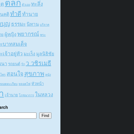
ตลก
ิต
ทะลึ่ง
ตัวเอง
ทำดี
ทำนาย
ศนคติ
ำบุญ
ธรรมะ
นิทาน
บริจาค
พยากรณ์
ผู้หญิง
ชาย
พระ
ะบาทสมเด็จ
ะเจ้าอยู่หัว
มะเร็ง
มูลนิธิชัย
ว วชิรเมธี
ฒนา
รถยนต์
รัก
สุขภาพ
สอนใจ
นไพร
หนัง
หัวหน้า
หลอดตะเกียบ
หลอดไฟ
า
ในหลวง
เจ้านาย
โภชนาการ
arch