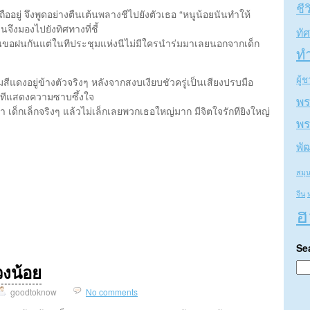
ชีว
ืออยู่ จึงพูดอย่างตืนเต้นพลางชีไปยังตัวเธอ “หนูน้อยนันทําให้
ึงมองไปยังทิศทางที่ชี้
ทั
นขอฝนกันแต่ในทีประชุมแห่งนีไม่มีใครนําร่มมาเลยนอกจากเด็ก
ท
ผู้
สีแดงอยู่ข้างตัวจริงๆ หลังจากสงบเงียบชัวครู่เป็นเสียงปรบมือ
ทีแสดงความซาบซึ้งใจ
พร
า เด็กเล็กจริงๆ แล้วไม่เล็กเลยพวกเธอใหญ่มาก มีจิตใจรักทียิงใหญ่
พร
พั
สมุ
จีน
ฮ
Se
วงน้อย
goodtoknow
No comments