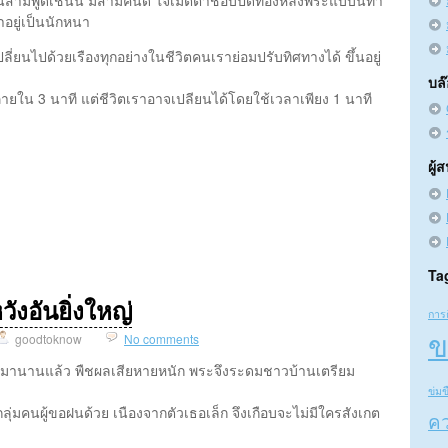
น่าอยู่เป็นนักหนา
ปลี่ยนไปด้วยเรืองทุกอย่างในชีวิตคนเราย่อมปรับทิศทางได้ ขึ้นอยู่
บล
ยใน 3 นาที แต่ชีวิตเราอาจเปลียนได้โดยใช้เวลาเพียง 1 นาที
ผู้
Ta
ังอันยิ่งใหญ่
การ
ข
goodtoknow
No comments
งมานานแล้ว พืชผลเสียหายหนัก พระจึงระดมชาวบ้านเตรียม
ข่มข
ุ่มคนผู้ขอฝนด้วย เนืองจากตัวเธอเล็ก จึงเกือบจะไม่มีใครสังเกต
คว