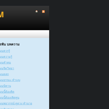
M
รพัน บทความ
มุมควรรู้
มุมความรู้
มุมคำคม
มุมจิตวิทยา
มุมตลก
มุมธรรมะ ทำบุญ
มุมนิทาน
มุมนี้ต้องคิด
มุมนี้ต้องเทิดทูน
มุมพยากรณ์ ดูดวง ทำนาย
มุมลับสมอง