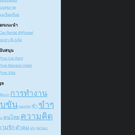
มุมสุขภาพ
มุมเรื่อยเปื่อย
๊อกแนะนำ
Car Rental @Phuket
รถเช่า-ที่-ภูเก็ต
สนับสนุน
Pure Car Rent
Pure Mansion Hotel
Pure Villa
gs
การทำงาน
คิดบวก
บขัน
ขำๆ
ขำ
ของขวัญ
ความคิด
คนไทย
ืน
ามรัก
คำคม
คู่รัก
จิตวิทยา