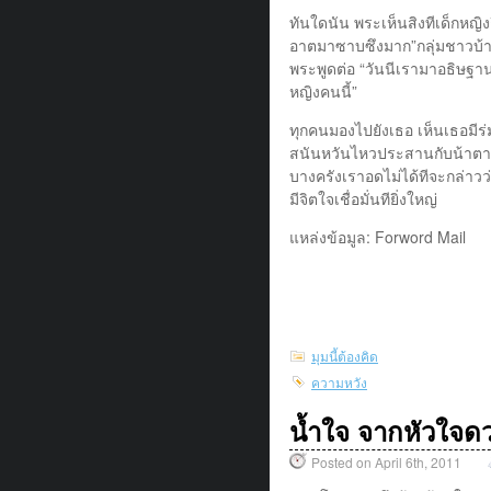
ทันใดนัน พระเห็นสิงทีเด็กหญิงถ
อาตมาซาบซึงมาก”กลุ่มชาวบ้านจ
พระพูดต่อ “วันนีเรามาอธิษฐา
หญิงคนนี้”
ทุกคนมองไปยังเธอ เห็นเธอมีร่ม
สนันหวันไหวประสานกับน้าตา
บางครังเราอดไม่ได้ทีจะกล่าวว่
มีจิตใจเชื่อมั่นทียิ่งใหญ่
แหล่งข้อมูล: Forword Mail
มุมนี้ต้องคิด
ความหวัง
น้ำใจ จากหัวใจด
Posted on April 6th, 2011