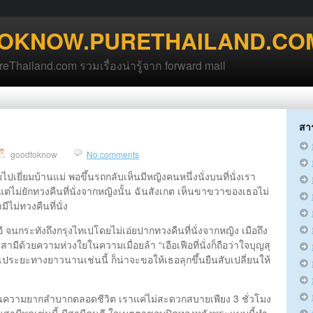
OKNOW.PURETHAILAND.CO
hailand.com รวมเรื่องน่ารู้จาก forward mail
สา
goodtoknow
No comments
ปเยี่ยมบ้านแม่ พอขึ้นรถกลับเห็นมีหญิงคนหนึ่งนั่งบนที่นั่งเรา
 แต่ไม่ยักทวงคืนที่นั่งจากหญิงนั้น ฉันสังเกต เห็นขาขวาของเธอไม่
ไม่ทวงคืนที่นั่ง
อี จนกระทังถึงกรุงไทเปโดยไม่เอ่ยปากทวงคืนที่นั่งจากหญิง เมือถึง
ด้วยความห่วงใยในความเมื่อยล้า “เอือเฟือที่นั่งก็ถือว่าใจบุญสุ
ทเประยะทางยาวนานเช่นนี้ ก็น่าจะขอให้เธอลุกขึ้นยืนสับเปลี่ยนให้
นความยากลําบากตลอดชีวิต เราแค่ไม่สะดวกสบายเพียง 3 ชั่วโมง
ด้ยินสามีพูดเช่นนี้ มีสามีคนดี ใจเมตตาชอบปิดทองหลังพระแบบนี้ทํา