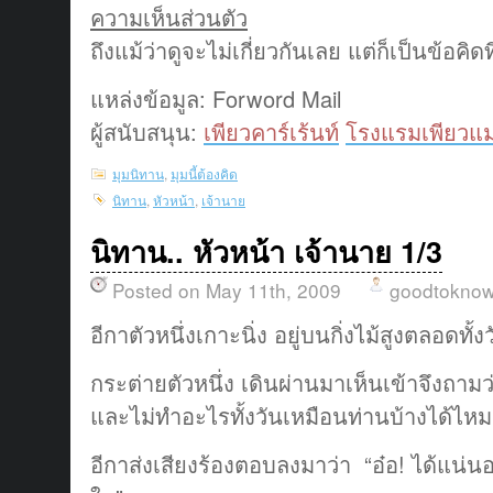
ความเห็นส่วนตัว
ถึงแม้ว่าดูจะไม่เกี่ยวกันเลย แต่ก็เป็นข้อคิดที
แหล่งข้อมูล: Forword Mail
ผู้สนับสนุน:
เพียวคาร์เร้นท์
โรงแรมเพียวแม
มุมนิทาน
,
มุมนี้ต้องคิด
นิทาน
,
หัวหน้า
,
เจ้านาย
นิทาน.. หัวหน้า เจ้านาย 1/3
Posted on May 11th, 2009
goodtokno
อีกาตัวหนึ่งเกาะนิ่ง อยู่บนกิ่งไม้สูงตลอดทั
กระต่ายตัวหนึ่ง เดินผ่านมาเห็นเข้าจึงถามว
และไม่ทำอะไรทั้งวันเหมือนท่านบ้างได้ไหม
อีกาส่งเสียงร้องตอบลงมาว่า “อ๋อ! ได้แน่น