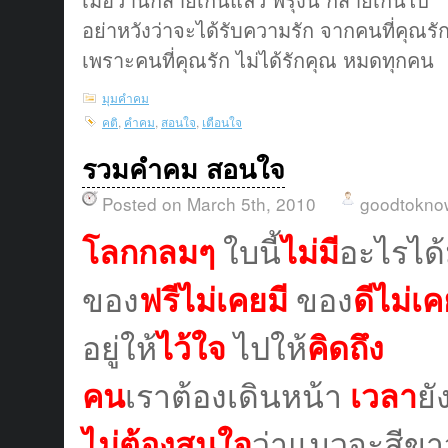
อย่าหวังว่าจะได้รับความรัก จากคนที่คุณรั
เพราะคนที่คุณรัก ไม่ได้รักคุณ หมดทุกคน
มุมคำคม
คติ
,
คำคม
,
สอนใจ
,
เตือนใจ
รวมคำคม สอนใจ
Posted on March 5th, 2010
goodtokno
โลกกลมๆ
ใบนี้
ไม่มี
อะไรได
ของ
ฟรีไม่เคยมี
ของ
ดีไม่เค
อยู่ให้
ไว้ใจ
ไปให้
คิดถึง
คน
เราต้องเดินหน้า
เวลา
ยั
ไม่ต้องสนใจ
ว่าแมวจะสีขา