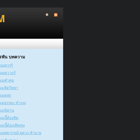
M
รพัน บทความ
มุมควรรู้
มุมความรู้
มุมคำคม
มุมจิตวิทยา
มุมตลก
มุมธรรมะ ทำบุญ
มุมนิทาน
มุมนี้ต้องคิด
มุมนี้ต้องเทิดทูน
มุมพยากรณ์ ดูดวง ทำนาย
มุมลับสมอง