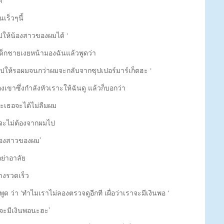
เร็วๆนี้
ปให้น้องสาวของผมได้ ‘
เด็กชายเงยหน้ามองฉันแล้วพูดว่า
งไปให้รอผมจนกว่าผมจะกลับจากซุปเปอร์มาร์เก็ตฮะ ‘
งเขาซึ่งกำลังหัวเราะให้ฉันดู แล้วก็บอกว่า
ฮะเธอจะได้ไม่ลืมผม
อจะไม่ต้องจากผมไป
น้องสาวของผม’
อย่าอาลัย
างรวดเร็ว
 ว่า ‘ทำไมเราไม่ลองตรวจดูอีกที เผื่อว่าเราจะมีเงินพอ ‘
มจะมีเงินพอนะฮะ’