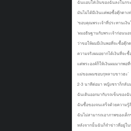
ฉันแอบใส่เงินของฉันลงในกระเ
มันไม่ได้มีเงินแค่พอซื้อตุ๊กตาเท
‘ขอบคุณพระเจ้าที่ประทานเงินใ
‘ผมอธิษฐานกับพระเจ้าก่อนนอ
ว่าขอให้ผมมีเงินพอที่จะซื้อตุ๊
ความจริงผมอยากได้เงินที่จะซื
แต่พระองค์ก็ให้เงินผมมากพอที่
แม่ของผมชอบกุหลาบขาวฮะ’
2-3 นาทีต่อมา หญิงชราก็กลับ
ฉันเดินออกมากับรถเข็นของฉัน(
ฉันซื้อของจนเสร็จด้วยความรู้
ฉันไม่สามารถเอาภาพของเด็ก
หลังจากนั้นฉันก็จำข่าวที่อยู่ในห