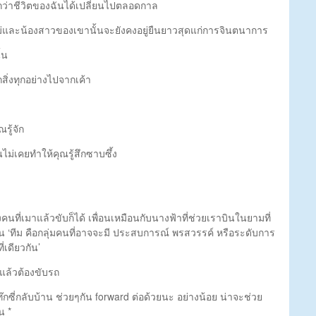
ึกว่าชีวิตของฉันได้เปลี่ยนไปตลอดกาล
ห้แม่และน้องสาวของเขานั้นจะยังคงอยู่ยืนยาวสุดแก่การจินตนาการ
้น
กสิ่งทุกอย่างไปจากเค้า
ณรู้จัก
นไม่เคยทำให้คุณรู้สึกซาบซึ้ง
คนที่เมาแล้วขับก็ได้ เพื่อนเหมือนกับนางฟ้าที่ช่วยเราบินในยามที่
น ‘ทีม คือกลุ่มคนที่อาจจะมี ประสบการณ์ พรสวรรค์ หรือระดับการ
ี่เดียวกัน’
าแล้วต้องขับรถ
ถแท๊กซี่กลับบ้าน ช่วยๆกัน forward ต่อด้วยนะ อย่างน้อย น่าจะช่วย
น *