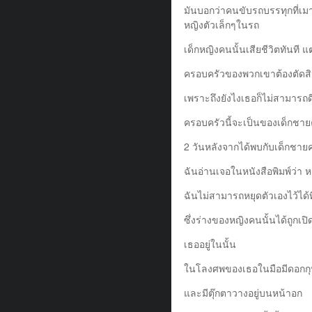
มันบอกว่าคนขับรถบรรทุกที่เมา
หญิงตัวเล็กๆในรถ
เด็กหญิงคนนั้นเสียชีวิตทันที 
ครอบครัวของพวกเขาต้องตัดสินใ
เพราะถึงยังไงเธอก็ไม่สามารถดี
ครอบครัวนี้จะเป็นของเด็กชาย
2 วันหลังจากได้พบกับเด็กชาย
ฉันอ่านเจอในหนังสือพิมพ์ว่า ห
ฉันไม่สามารถหยุดตัวเองไว้ได้ท
ซึ่งร่างของหญิงคนนั้นได้ถูกเป
เธออยู่ในนั้น
ในโลงศพของเธอในมือมีดอกกุห
และมีตุ๊กตาวางอยู่บนหน้าอก