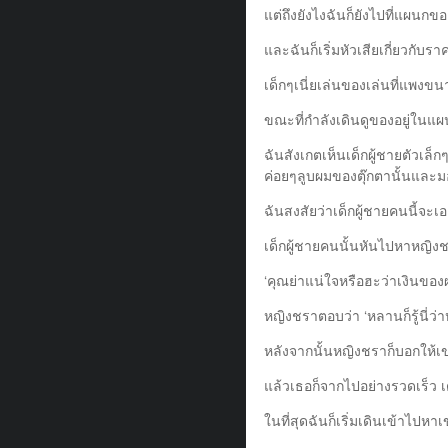
แต่ถึงยังไงฉันก็ยังไปที่แผนกขอ
และฉันก็เริ่มหัวเสียเกี่ยวกั
เด็กๆเนี่ยเล่นของเล่นที่แพงขนา
ขณะที่กำลังเดินดูของอยู่ในแผ
ฉันสังเกตเห็นเด็กผู้ชายตัวเล
ค่อยๆลูบผมของตุ๊กตานั้นและมอ
ฉันสงสัยว่าเด็กผู้ชายคนนี้จะเ
เด็กผู้ชายคนนั้นหันไปหาหญิงชร
‘คุณย่าแน่ใจหรือฮะว่าเงินของผ
หญิงชราตอบว่า ‘หลานก็รู้นี่ว่าห
หลังจากนั้นหญิงชราก็บอกให้เ
แล้วเธอก็จากไปอย่างรวดเร็ว เด
ในที่สุดฉันก็เริ่มเดินเข้าไปหา