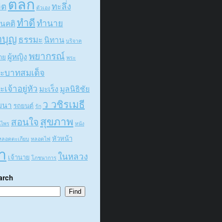
ตลก
ิต
ทะลึ่ง
ตัวเอง
ทำดี
ทำนาย
ศนคติ
ำบุญ
ธรรมะ
นิทาน
บริจาค
พยากรณ์
ผู้หญิง
ชาย
พระ
ะบาทสมเด็จ
ะเจ้าอยู่หัว
มะเร็ง
มูลนิธิชัย
ว วชิรเมธี
ฒนา
รถยนต์
รัก
สุขภาพ
สอนใจ
นไพร
หนัง
หัวหน้า
หลอดตะเกียบ
หลอดไฟ
า
ในหลวง
เจ้านาย
โภชนาการ
arch