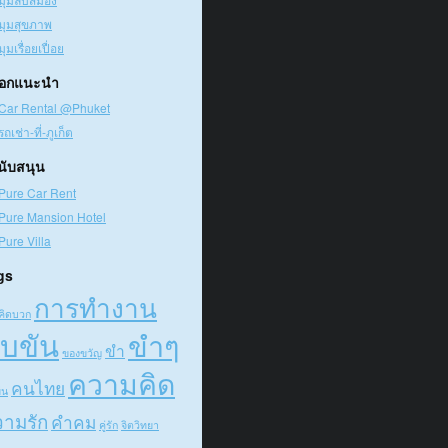
มุมสุขภาพ
มุมเรื่อยเปื่อย
๊อกแนะนำ
Car Rental @Phuket
รถเช่า-ที่-ภูเก็ต
สนับสนุน
Pure Car Rent
Pure Mansion Hotel
Pure Villa
gs
การทำงาน
คิดบวก
บขัน
ขำๆ
ขำ
ของขวัญ
ความคิด
คนไทย
ืน
ามรัก
คำคม
คู่รัก
จิตวิทยา