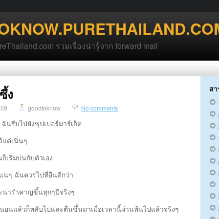
OKNOW.PURETHAILAND.CO
hailand.com รวมเรื่องน่ารู้จาก forward mail
สา
ึ้ง
009
goodtoknow
No comments
ฉันรีบไปยังซุปเปอร์มาร์เก็ต
ว้แต่เนิ่นๆ
นก็เริ่มบ่นกับตัวเอง
แน่ๆ ฉันควรไปที่อื่นดีกว่า
ละน่ารำคาญขึ้นทุกๆปีจริงๆ
นอนแล้วก็หลับไปและตื่นขึ้นมาเมื่อเวลานี้ผ่านพ้นไปแล้วจริงๆ