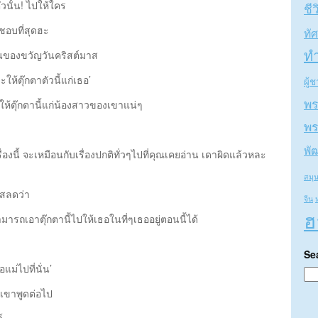
ัวนั้น! ไปให้ใคร
ชีว
ชอบที่สุดฮะ
ทั
ท
นของขวัญวันคริสต์มาส
้ตุ๊กตาตัวนี้แก่เธอ’
ผู้
พร
้ตุ๊กตานี้แก่น้องสาวของเขาแน่ๆ
พร
พั
รื่องนี้ จะเหมือนกับเรื่องปกติทั่วๆไปที่คุณเคยอ่าน เดาผิดแล้วหละ
สมุ
าสลดว่า
จีน
ฮ
ถเอาตุ๊กตานี้ไปให้เธอในที่ๆเธออยู่ตอนนี้ได้
Se
อแม่ไปที่นั่น’
เขาพูดต่อไป
์