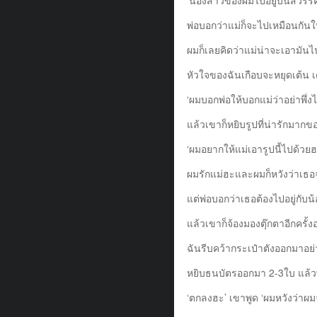
พ่อบอกว่าแม่ก็จะไปเหมือนกันใน
ผมก็เลยคิดว่าแม่น่าจะเอามันไ
หัวใจของฉันเกือบจะหยุดเต้น 
‘ผมบอกพ่อให้บอกแม่ว่าอย่าพึ่
แล้วเขาก็หยิบรูปที่น่ารักมากขอ
‘ผมอยากให้แม่เอารูปนี้ไปด้วย
ผมรักแม่ฮะและผมก็หวังว่าเธ
แต่พ่อบอกว่าเธอต้องไปอยู่กับ
แล้วเขาก็จ้องมองตุ๊กตาอีกครั้ง
ฉันรีบคว้ากระเป๋าตังออกมาอย่
หยิบธนบัตรออกมา 2-3ใบ แล้วพูด
‘ตกลงฮะ’ เขาพูด ‘ผมหวังว่าผ