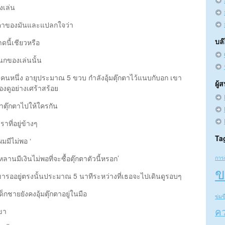
งเล่น
บราคาของมันและแปลกใจว่า
บล
ดนี้เชียวหรือ
นกของเล่นนั้น
็กๆคนหนึ่ง อายุประมาณ 5 ขวบ กำลังอุ้มตุ๊กตาไว้แนบกับอก เขา
ผู้
งดูอย่างเศร้าสร้อย
อาตุ๊กตาไปให้ใครกัน
าที่อยู่ข้างๆ
Ta
มมีไม่พอ ‘
ลานมีเงินไม่พอที่จะซื้อตุ๊กตาตัวนี้หรอก’
การ
ข
ขารออยู่ตรงนั้นประมาณ 5 นาทีระหว่างที่เธอจะไปเดินดูรอบๆ
็กชายยังคงอุ้มตุ๊กตาอยู่ในมือ
ข่มข
คว
เขา