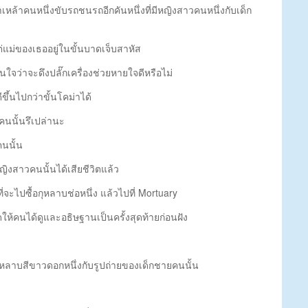
เหล้าคนหนึ่งขับรถชนรถอีกคันหนึ่งที่มีหญิงสาวคนหนึ่งกับเด็ก
แต่แม่ของเธออยู่ในขั้นบาดเจ็บสาหัส
จว่าจะดึงปลั๊กเครื่องช่วยหายใจดีหรือไม่
ขึ้นไปกว่าขั้นโคม่าได้
คนนั้นรึเปล่านะ
คนนั้น
ญิงสาวคนนั้นได้เสียชีวิตแล้ว
ี่จะไปซื้อกุหลาบช่อหนึ่ง แล้วไปที่ Mortuary
ิดให้คนได้ดูและอธิษฐานเป็นครั้งสุดท้ายก่อนฝัง
ลาบสีขาวดอกหนึ่งกับรูปถ่ายของเด็กชายคนนั้น