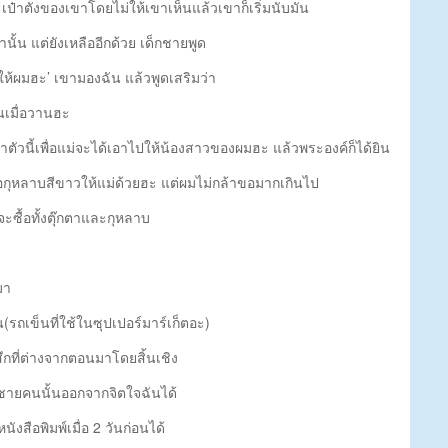
ป๋าตังของเขาโดยไม่ให้เขาเห็นแล้วเขาก็เริ่มนับมัน
่านั้น แต่ยังเหลืออีกด้วย เด็กชายพูด
ห้ผมฮะ’ เขามองฉัน แล้วพูดเสริมว่า
นเมื่อวานฮะ
กตาตัวนี้เพื่อแม่จะได้เอาไปให้น้องสาวของผมฮะ แล้วพระองค์ก็ได้ยิน
้อกุหลาบสีขาวให้แม่ด้วยฮะ แต่ผมไม่กล้าขอมากเกินไป
จะซื้อทั้งตุ๊กตาและกุหลาบ
มา
รถเข็นที่ใช้ในซุปเปอร์มาร์เก็ตอะ)
สึกที่ต่างจากตอนมาโดยสิ้นเชิง
ชายคนนั้นออกจากจิตใจฉันได้
นังสือพิมพ์เมื่อ 2 วันก่อนได้