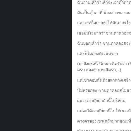
ฉันถามเค้าว่าเค้าจะเอาตุ๊กตาต
มันเป็นตุ๊กตาที่ น้องสาวของผม
และเธอก็อยากจะได้มันมากเป็
เธอมั่นใจมากว่าซานตาคลอสจะให
ฉันบอกเค้าว่า ซานตาคลอสจะให
และก็ไม่ต้องกังวลหรอก
(มาถึงตรงนี้ นึกหละสิครับว่า เ
ครับ ลองอ่านต่อสิครับ…)
แต่เขาตอบฉันด้วยท่าทางเศร้
‘ไม่หรอกฮะ ซานตาคลอสไม่สามาร
ผมจะเอาตุ๊กตาตัวนี้ไปให้แม่
แม่จะได้เอาตุ๊กตานี้ไปให้เธอเมื่
ดวงตาของเขาเศร้ามากขณะที่
‘น้องสาวของผมไปอยู่บนสวรรค