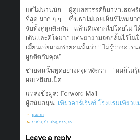
แต่ไม่นานนัก ผู้ดูแลสวรรค์ก็มาหาเธอพร้
ที่สุด มาก ๆ ๆ ซึ่งเธอไม่เคยเห็นที่ไหนมา
จับทั้งคู่ผูกติดกัน แล้วเดินจากไปโดยไม่ 
เต้นและดีใจมาก แต่พยายามอดกลั้นไว้ใน
เมี้ยนเอ่ยถามชายคนนั้นว่า ” ไม่รู้ว่าอะไ
ผูกติดกับคุณ”
ชายคนนั้นพูดอย่างหงุดหงิดว่า ” ผมก็ไม่รู้เหม
ผมเหยียบเป็ด”
แหล่งข้อมูล: Forword Mail
ผู้สนับสนุน:
เพียวคาร์เร้นท์
โรงแรมเพียวแม
มุมตลก
ขบขัน
,
ขำ
,
ขำๆ
,
ตลก
,
ฮา
Leave a reply