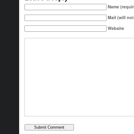
Name (requir
Mail (will no
Website