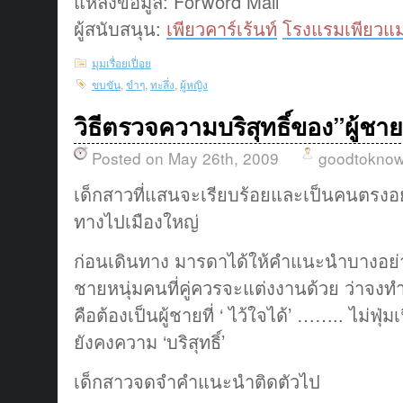
แหล่งข้อมูล: Forword Mail
ผู้สนับสนุน:
เพียวคาร์เร้นท์
โรงแรมเพียวแม
มุมเรื่อยเปื่อย
ขบขัน
,
ขำๆ
,
ทะลึ่ง
,
ผู้หญิง
วิธีตรวจความบริสุทธิ์ของ”ผู้ชา
Posted on May 26th, 2009
goodtokno
เด็กสาวที่แสนจะเรียบร้อยและเป็นคนตรงอย
ทางไปเมืองใหญ่
ก่อนเดินทาง มารดาได้ให้คำแนะนำบางอย่าง
ชายหนุ่มคนที่คู่ควรจะแต่งงานด้วย ว่าจง
คือต้องเป็นผู้ชายที่ ‘ ไว้ใจได้’ …….. ไม่ฟุ่ม
ยังคงความ ‘บริสุทธิ์’
เด็กสาวจดจำคำแนะนำติดตัวไป