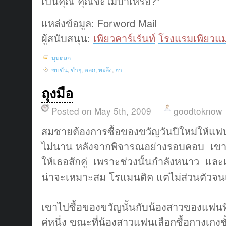
เป็นคุณ คุณจะไม่บ้าเหรอ?”
แหล่งข้อมูล: Forword Mail
ผู้สนับสนุน:
เพียวคาร์เร้นท์
โรงแรมเพียวแม
มุมตลก
ขบขัน
,
ขำๆ
,
ตลก
,
ทะลึ่ง
,
ฮา
ถุงมือ
Posted on May 5th, 2009
goodtoknow
สมชายต้องการซื้อของขวัญวันปีใหม่ให้แฟนสา
ไม่นาน หลังจากพิจารณอย่างรอบคอบ เขาก็ต
ให้เธอสักคู่ เพราะช่วงนั้นกำลังหนาว แล
น่าจะเหมาะสม โรแมนติค แต่ไม่ส่วนตัวจ
เขาไปซื้อของขวัญนั้นกับน้องสาวของแฟนที่ห
คู่หนึ่ง ขณะที่น้องสาวแฟนเลือกซื้อกางเกงชั