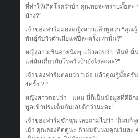
ที่ทำให้เกิดโรควัวบ้า คุณพอจะทราบมั๊ยคะ
บ้าง?”
เจ้าของฟาร์มมองหญิงสาวแล้วพูดว่า “คุณรู้มั
พันธุ์กับวัวตัวเมียแค่ปีละครั้งเท่านั้น?”
หญิงสาวเขินอายนิดๆ แล้วตอบว่า “อืมห์ นั่น
แต่มันเกี่ยวกับโรควัวบ้ายังไงล่ะคะ?”
เจ้าของฟาร์มตอบว่า “เอ่อ แล้วคุณรู้มั๊ยครั
4ครั้ง!? ”
หญิงสาวตอบว่า ” แหม นี่ก็เป็นข้อมูลที่ดีอีก
พูดเข้าประเด็นกันเลยดีกว่านะคะ”
เจ้าของฟาร์มชักฉุน เลยถามไปว่า “ก็ผมก็พ
เอ้า คุณลองคิดดูนะ ถ้าผมจับนมคุณวันละ 4 ค