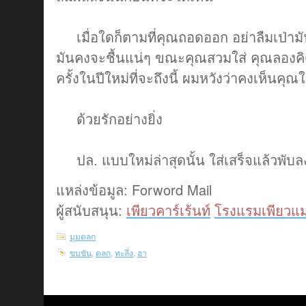
เมื่อใดก็ตามที่คุณถอดออก อย่าลืมเป่ามั
มันคงจะชื้นแน่ๆ ขณะคุณสวมใส่ คุณลองคิดดู
ครั้งในปีใหม่ที่จะถึงนี้ ผมหวังว่าคงเห็นคุณใส
ด้วยรักอย่างยิ่ง
ปล. แบบใหม่ล่าสุดนั้น ใส่เสร็จแล้วพับลง
แหล่งข้อมูล: Forword Mail
ผู้สนับสนุน:
เพียวคาร์เร้นท์
โรงแรมเพียวแม
มุมตลก
ขบขัน
,
ตลก
,
ทะลึ่ง
,
ฮา