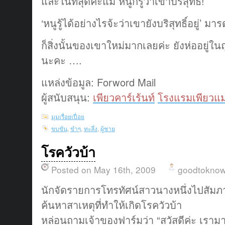
และในที่สุดค่ะแม่ หนูก็รู้ว่าเขาบริสุทธิ์!
‘หนูรู้ได้อย่างไรจ้ะว่าเขายังบริสุทธิ์อยู่’ มา
ก็สิ่งนั้นของเขาใหม่มากเลยค่ะ ยังห่ออยู่ใน
นะคะ ….
แหล่งข้อมูล: Forword Mail
ผู้สนับสนุน:
เพียวคาร์เร้นท์
โรงแรมเพียวแม
มุมเรื่อยเปื่อย
ขบขัน
,
ขำๆ
,
ทะลึ่ง
,
ผู้ชาย
โรควัวบ้า
Posted on May 16th, 2009
goodtokno
นักจัดรายการโทรทัศน์สาวนางหนึ่งไปสัมภา
ค้นหาสาเหตุที่ทำให้เกิดโรควัวบ้า
หล่อนถามเจ้าของฟาร์มว่า “สวัสดีค่ะ เรามาเ