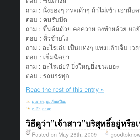
ตอบ : ขนตางัย
ถาม : นั่งยองๆ กระเด้าๆ ถ้าไม่เข้า เอามือค
ตอบ : คนรับมีด
ถาม : ขึ้นต้นด้วย คอควาย ลงท้ายด้วย ยอยั
ตอบ : คิ้วซ้ายไง
ถาม : อะไรเอ่ย เป็นแท่งๆ แทงแล้วเจ็บ เวล
ตอบ : เข็มฉีดยา
ถาม : อะไรเอ่ย? ยิ่งใหญ่ยิ่งขนเยอะ
ตอบ : รถบรรทุก
Read the rest of this entry »
มุมตลก
,
มุมเรื่อยเปื่อย
ทะลึ่ง
,
ลามก
วิธีดูว่า”เจ้าสาว”บริสุทธิ์อยู่หรือ
Posted on May 26th, 2009
goodtokno