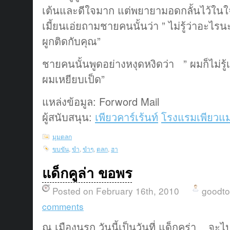
เต้นและดีใจมาก แต่พยายามอดกลั้นไว้ใน
เมี้ยนเอ่ยถามชายคนนั้นว่า ” ไม่รู้ว่าอะไ
ผูกติดกับคุณ”
ชายคนนั้นพูดอย่างหงุดหงิดว่า ” ผมก็ไม่รู้เหม
ผมเหยียบเป็ด”
แหล่งข้อมูล: Forword Mail
ผู้สนับสนุน:
เพียวคาร์เร้นท์
โรงแรมเพียวแม
มุมตลก
ขบขัน
,
ขำ
,
ขำๆ
,
ตลก
,
ฮา
แด็กคูล่า ขอพร
Posted on February 16th, 2010
goodt
comments
ณ เมืองนรก วันนี้เป็นวันที่ แด็กคูร่า จะไ