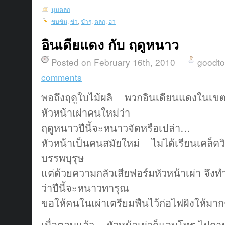
มุมตลก
ขบขัน
,
ขำ
,
ขำๆ
,
ตลก
,
ฮา
อินเดียแดง กับ ฤดูหนาว
Posted on February 16th, 2010
goodt
comments
พอถึงฤดูใบไม้ผลิ พวกอินเดียนแดงในเขต
หัวหน้าเผ่าคนใหม่ว่า
ฤดูหนาวปีนี้จะหนาวจัดหรือเปล่า…
หัวหน้าเป็นคนสมัยใหม่ ไม่ได้เรียนเคล็
บรรพบุรุษ
แต่ด้วยความกลัวเสียฟอร์มหัวหน้าเผ่า จึ
ว่าปีนี้จะหนาวทารุณ
ขอให้คนในเผ่าเตรียมฟืนไว้ก่อไฟผิงให้ม
เมื่อตอบแล้ว หัวหน้าเผ่าก็แอบโทร.ไปถา