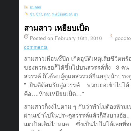
มุมตลก
ขำ
,
ขำๆ
,
ตลก
,
ทะเบียนสมรส
,
ฮา
สามสาว เหยียบเป็ด
Posted on February 16th, 2010
goodt
comments
สามสาวเพื่อนซี้ปึก เกิดอุบัติเหตุเสียชีวิ
ของพวกเธอก็ได้ขึ้นไปบนสวรรค์ทั้ง 3 คน 
สวรรค์ ก็ได้พบผู้ดูแลสวรรค์ยืนอยู่หน้าปร
” ยินดีต้อนรับสู่สวรรค์ พวกเธอเข้าไปได้ แ
คือ….ห้ามเหยียบเป็ด…”
สามสาวก็งงไปตาม ๆ กันว่าทำไมต้องห้ามเห
ผ่านเข้าไปในประตูสวรรค์แล้วก็ถึงบางอ้อ..
แต่เป็ดเต็มไปหมด ซึ่งเป็นไปไม่ได้เลยที่