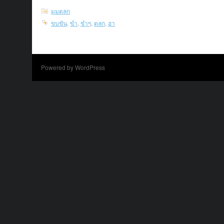
มุมตลก
ขบขัน
,
ขำ
,
ขำๆ
,
ตลก
,
ฮา
Powered by WordPress